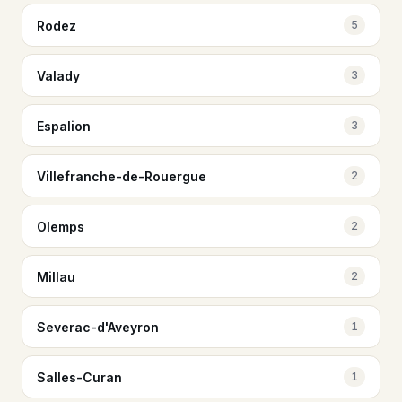
Rodez
5
Valady
3
Espalion
3
Villefranche-de-Rouergue
2
Olemps
2
Millau
2
Severac-d'Aveyron
1
Salles-Curan
1