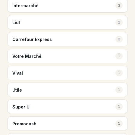
Intermarché
3
Lidl
2
Carrefour Express
2
Votre Marché
1
Vival
1
Utile
1
Super U
1
Promocash
1