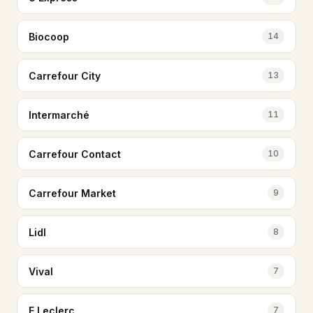
Biocoop
14
Carrefour City
13
Intermarché
11
Carrefour Contact
10
Carrefour Market
9
Lidl
8
Vival
7
E.Leclerc
7