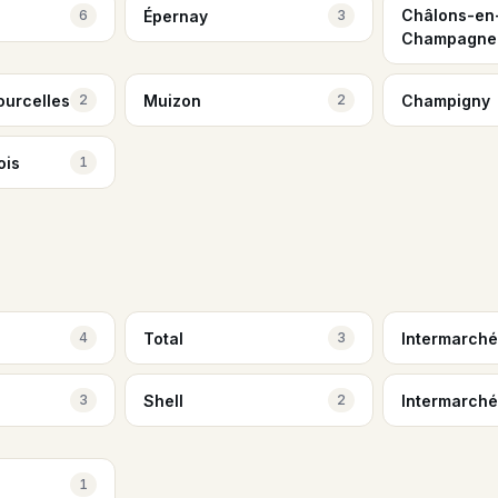
Châlons-en
Épernay
6
3
Champagne
ourcelles
Muizon
Champigny
2
2
ois
1
Total
Intermarché
4
3
Shell
Intermarché
3
2
1