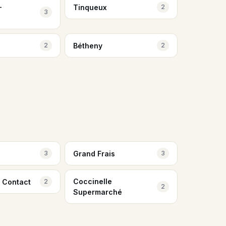
-
Tinqueux
2
3
Bétheny
2
2
Grand Frais
3
3
Coccinelle
 Contact
2
2
Supermarché