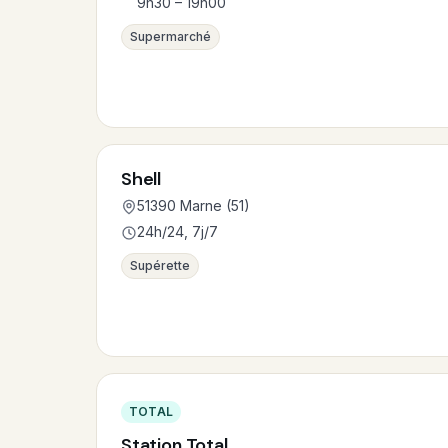
9h30 – 19h00
Supermarché
Shell
51390 Marne (51)
24h/24, 7j/7
Supérette
TOTAL
Station Total