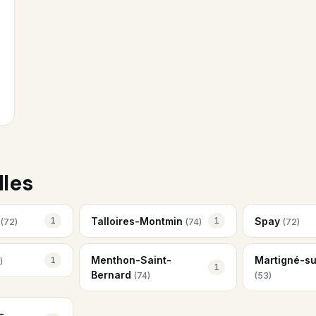
lles
e
Talloires-Montmin
Spay
1
1
(72)
(74)
(72)
Menthon-Saint-
Martigné-s
1
)
1
Bernard
(74)
(53)
-