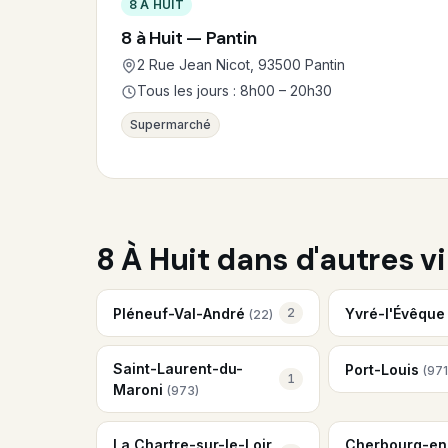
8 À HUIT
8 à Huit — Pantin
2 Rue Jean Nicot, 93500 Pantin
Tous les jours : 8h00 – 20h30
Supermarché
8 À Huit dans d'autres vi
Pléneuf-Val-André
Yvré-l'Évêqu
2
(22)
Saint-Laurent-du-
Port-Louis
(971
1
Maroni
(973)
La Chartre-sur-le-Loir
Cherbourg-en