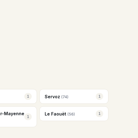
Servoz
1
1
(74)
ur-Mayenne
Le Faouët
1
(56)
1