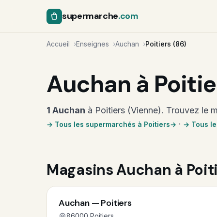
supermarche
.com
Accueil
Enseignes
Auchan
Poitiers (86)
Auchan à Poitier
1 Auchan
à Poitiers (Vienne). Trouvez le m
·
→ Tous les supermarchés à Poitiers
→ Tous l
Magasins Auchan à Poit
Auchan — Poitiers
86000 Poitiers