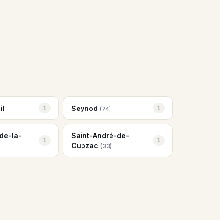
il
Seynod
1
1
(74)
de-la-
Saint-André-de-
1
1
Cubzac
(33)