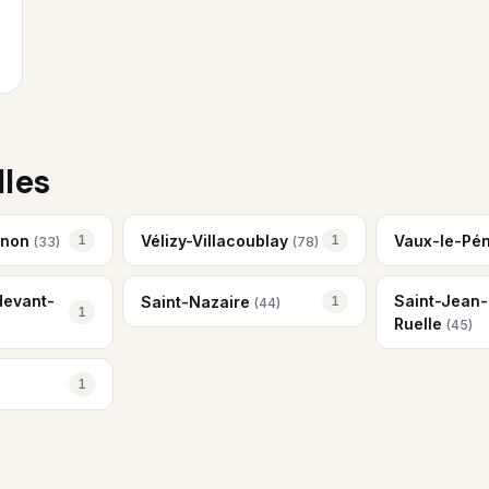
lles
rnon
Vélizy-Villacoublay
Vaux-le-Pén
1
1
(33)
(78)
devant-
Saint-Jean-
Saint-Nazaire
1
(44)
1
Ruelle
(45)
1