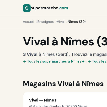
supermarche
.com
Accueil
Enseignes
Vival
Nîmes (30)
Vival à Nîmes (
3 Vival
à Nîmes (Gard). Trouvez le magasin
·
→ Tous les supermarchés à Nîmes
→ Tous les
Magasins Vival à Nîmes
Vival — Nîmes
Place des Goélands, 30900 Nîmes