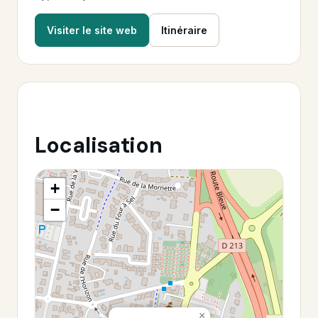
Visiter le site web
Itinéraire
Localisation
+
−
×