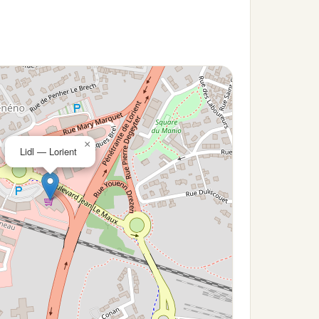
×
Lidl — Lorient