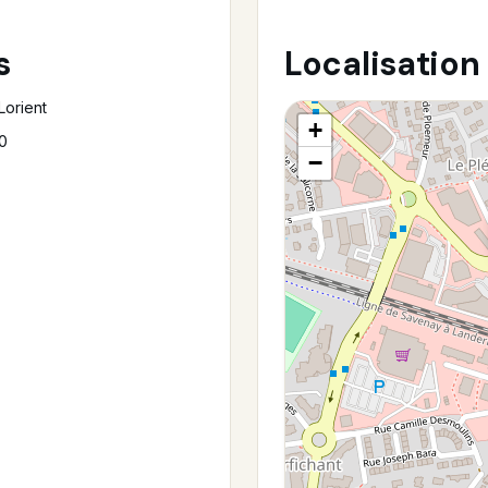
s
Localisation
Lorient
+
00
−