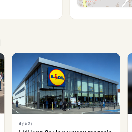
l
il y a 3 j