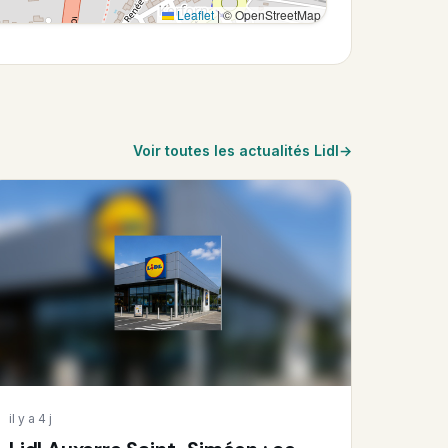
Leaflet
|
© OpenStreetMap
Voir toutes les actualités Lidl
il y a 4 j