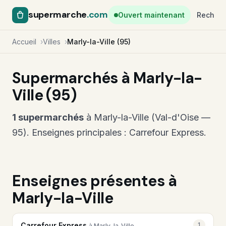
supermarche
.com
Ouvert maintenant
Recherc
Accueil
Villes
Marly-la-Ville (95)
Supermarchés à Marly-la-
Ville (95)
1 supermarchés
à Marly-la-Ville (Val-d'Oise —
95). Enseignes principales : Carrefour Express.
Enseignes présentes à
Marly-la-Ville
Carrefour Express
1
à Marly-la-Ville