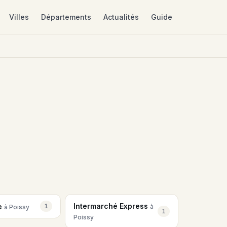
Villes
Départements
Actualités
Guide
Intermarché Express
re
1
à
à Poissy
1
Poissy