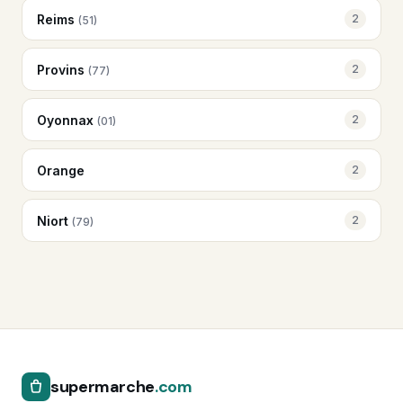
Reims
2
(51)
Provins
2
(77)
Oyonnax
2
(01)
Orange
2
Niort
2
(79)
supermarche
.com