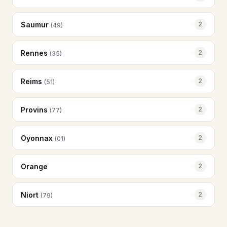
Saumur
2
(49)
Rennes
2
(35)
Reims
2
(51)
Provins
2
(77)
Oyonnax
2
(01)
Orange
2
Niort
2
(79)