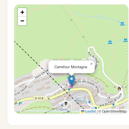
+
−
×
Carrefour Montagne
Leaflet
|
© OpenStreetMap